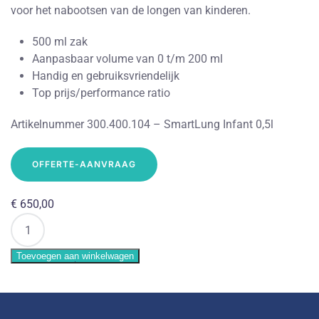
voor het nabootsen van de longen van kinderen.
500 ml zak
Aanpasbaar volume van 0 t/m 200 ml
Handig en gebruiksvriendelijk
Top prijs/performance ratio
Artikelnummer 300.400.104 – SmartLung Infant 0,5l
OFFERTE-AANVRAAG
€
650,00
IMT
Analytics
Smartlung
Toevoegen aan winkelwagen
Infant
aantal