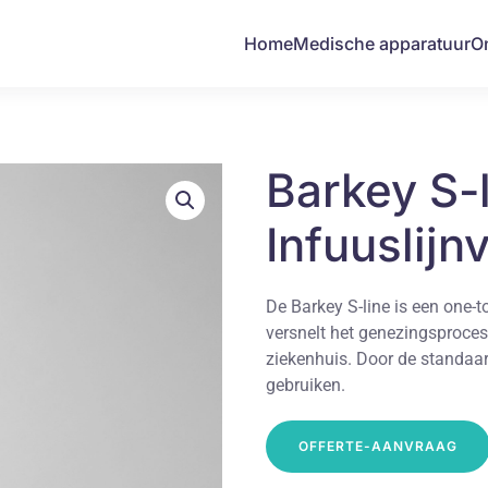
Home
Medische apparatuur
O
Barkey S-l
Infuuslij
De Barkey S-line is een one-
versnelt het genezingsproces
ziekenhuis. Door de standaar
gebruiken.
OFFERTE-AANVRAAG